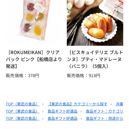
［ROKUMEIKAN］クリア
［ビスキュイテリエ ブルト
パック ピンク【船橋店より
ンヌ］プティ・マドレーヌ
発送】
〈バニラ〉（5個入）
販売価格：378
円
販売価格：918
円
TOP（
東武の食品
）
【東武の食品】カテゴリーから探す
洋菓子
TOP（
東武の食品
）
食品ギフト好適品
食品ギフト｜カテゴリー
TOP（
東武の食品
）
食品ギフト好適品
食品ギフト｜用途から選