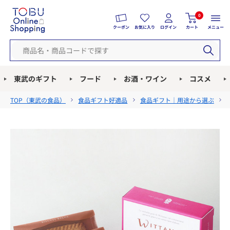
0
クーポン
お気に入り
ログイン
カート
メニュー
東武のギフト
フード
お酒・ワイン
コスメ
TOP（
東武の食品
）
食品ギフト好適品
食品ギフト｜用途から選ぶ