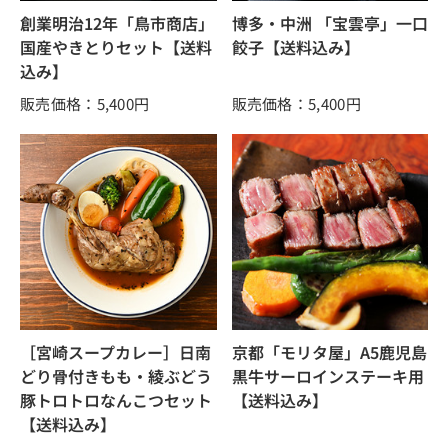
創業明治12年「鳥市商店」
博多・中洲 「宝雲亭」一口
国産やきとりセット【送料
餃子【送料込み】
込み】
販売価格：5,400
円
販売価格：5,400
円
［宮崎スープカレー］日南
京都「モリタ屋」A5鹿児島
どり骨付きもも・綾ぶどう
黒牛サーロインステーキ用
豚トロトロなんこつセット
【送料込み】
【送料込み】