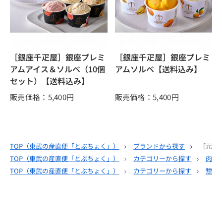
［銀座千疋屋］銀座プレミ
［銀座千疋屋］銀座プレミ
アムアイス＆ソルベ（10個
アムソルベ【送料込み】
セット）【送料込み】
販売価格：5,400
円
販売価格：5,400
円
TOP（
東武の産直便「とぶちょく」
）
ブランドから探す
［元祖
TOP（
東武の産直便「とぶちょく」
）
カテゴリーから探す
肉・
TOP（
東武の産直便「とぶちょく」
）
カテゴリーから探す
惣菜