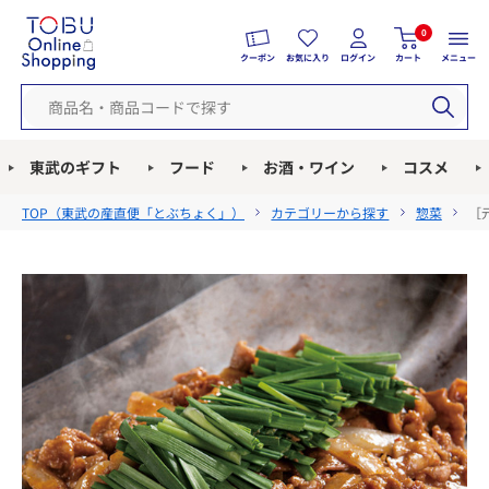
0
クーポン
お気に入り
ログイン
カート
メニュー
東武のギフト
フード
お酒・ワイン
コスメ
TOP（
東武の産直便「とぶちょく」
）
カテゴリーから探す
惣菜
［