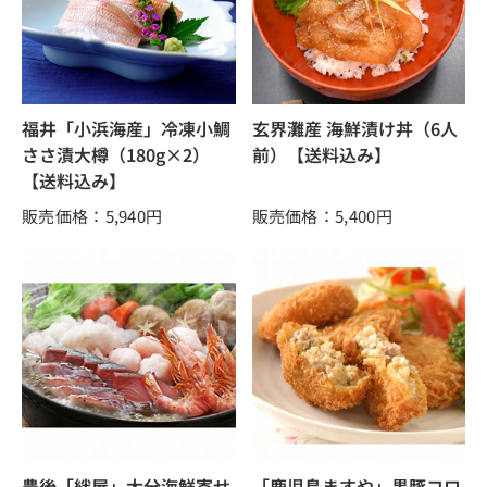
福井「小浜海産」冷凍小鯛
玄界灘産 海鮮漬け丼（6人
ささ漬大樽（180g×2）
前）【送料込み】
【送料込み】
販売価格：5,940
円
販売価格：5,400
円
豊後「絆屋」大分海鮮寄せ
「鹿児島ますや」黒豚コロ