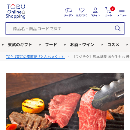
0
クーポン
お気に入り
ログイン
カート
メニュー
東武のギフト
フード
お酒・ワイン
コスメ
TOP（
東武の産直便「とぶちょく」
）
［フジチク］熊本県産 あか牛もも 