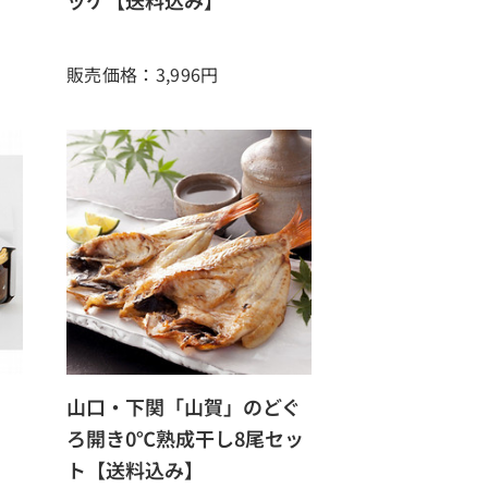
ッケ【送料込み】
販売価格：3,996
円
山口・下関「山賀」のどぐ
ろ開き0℃熟成干し8尾セッ
ト【送料込み】