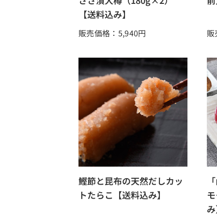
ささ漬大樽（180g×2）
前
【送料込み】
販売価格：5,940
円
販
鰹節と昆布の天然だしカッ
「
トたらこ【送料込み】
モ
み