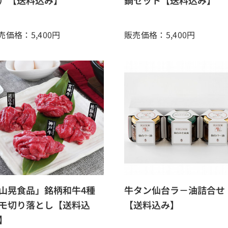
）【送料込み】
鍋セット【送料込み】
売価格：5,400
円
販売価格：5,400
円
山晃食品」銘柄和牛4種
牛タン仙台ラ－油詰合せ
モ切り落とし【送料込
【送料込み】
】