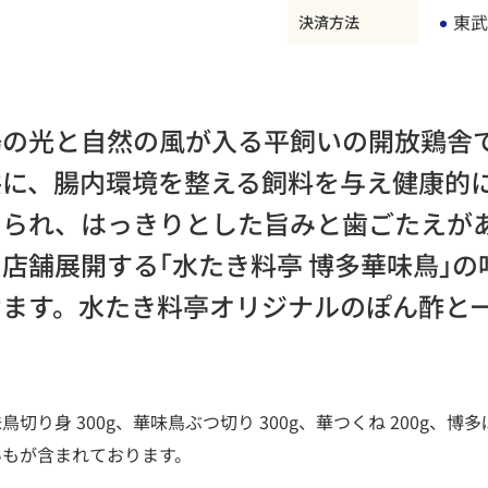
東武
決済方法
陽の光と自然の風が入る平飼いの開放鶏舎
共に、腸内環境を整える飼料を与え健康的
えられ、はっきりとした旨みと歯ごたえが
店舗展開する｢水たき料亭 博多華味鳥｣
けます。水たき料亭オリジナルのぽん酢と
切り身 300g、華味鳥ぶつ切り 300g、華つくね 200g、博多ぽ
いもが含まれております。