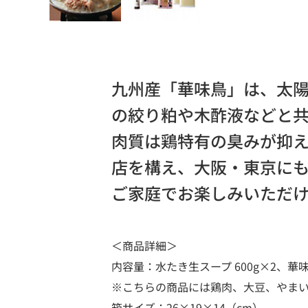
九州産「華味鳥」は、太
の絞り粕や木酢液などと
肉質は鶏特有の臭みが抑
店を構え、大阪・東京にも
ご家庭でお楽しみいただ
＜商品詳細＞
内容量：水たき生スープ 600g×2、華味鳥
※こちらの商品には鶏肉、大豆、やま
箱サイズ：26×19×14（cm）