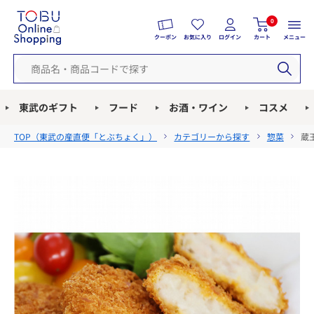
0
クーポン
お気に入り
ログイン
カート
メニュー
東武のギフト
フード
お酒・ワイン
コスメ
TOP（
東武の産直便「とぶちょく」
）
カテゴリーから探す
惣菜
蔵