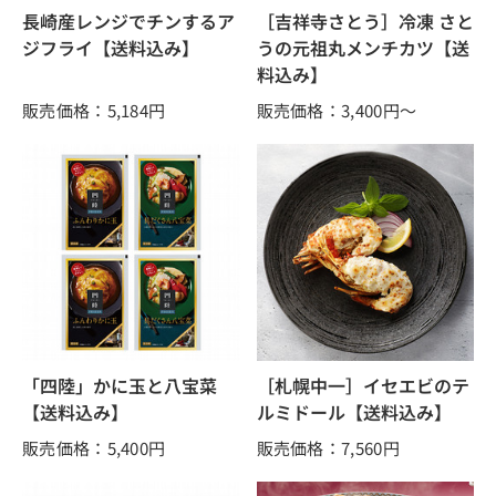
長崎産レンジでチンするア
［吉祥寺さとう］冷凍 さと
ジフライ【送料込み】
うの元祖丸メンチカツ【送
料込み】
販売価格：5,184
円
販売価格：3,400
円～
「四陸」かに玉と八宝菜
［札幌中一］イセエビのテ
【送料込み】
ルミドール【送料込み】
販売価格：5,400
円
販売価格：7,560
円