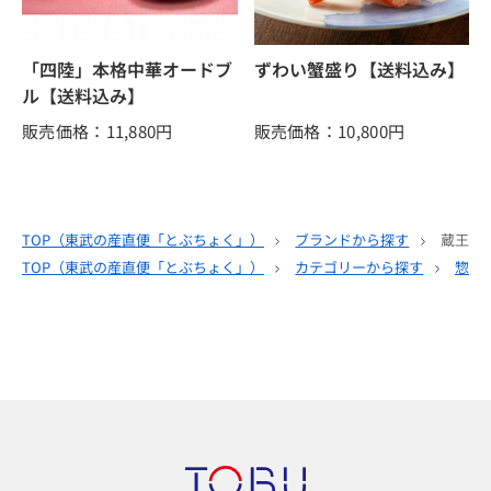
「四陸」本格中華オードブ
ずわい蟹盛り【送料込み】
ル【送料込み】
販売価格：11,880
円
販売価格：10,800
円
TOP（
東武の産直便「とぶちょく」
）
ブランドから探す
蔵王牛
TOP（
東武の産直便「とぶちょく」
）
カテゴリーから探す
惣菜