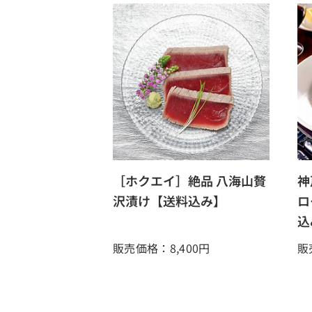
［ホクエイ］絶品 八海山贅
神
沢漬け【送料込み】
ロ
込
販売価格：8,400
円
販