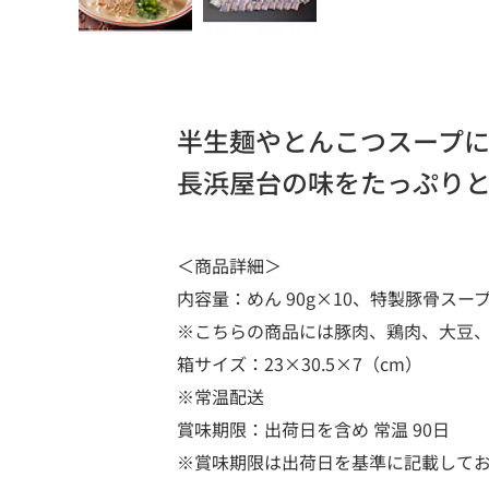
半生麺やとんこつスープ
長浜屋台の味をたっぷり
＜商品詳細＞
内容量：めん 90g×10、特製豚骨スープ 5
※こちらの商品には豚肉、鶏肉、大豆
箱サイズ：23×30.5×7（cm）
※常温配送
賞味期限：出荷日を含め 常温 90日
※賞味期限は出荷日を基準に記載して