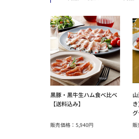
黒豚・黒牛生ハム食べ比べ
山
【送料込み】
き
グ
販売価格：5,940
円
販