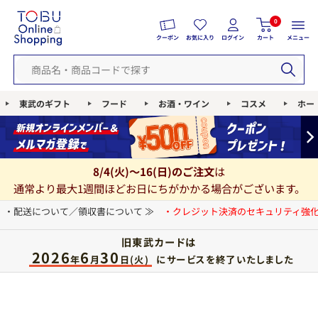
0
クーポン
お気に入り
ログイン
カート
メニュー
東武のギフト
フード
お酒・ワイン
コスメ
ホー
8/4(火)～16(日)のご注文
は
通常より最大1週間ほどお日にちがかかる場合がございます。
・配送について／領収書について ≫
・クレジット決済のセキュリティ強化
旧東武カードは
2026
6
30
にサービスを終了いたしました
年
月
日(火)