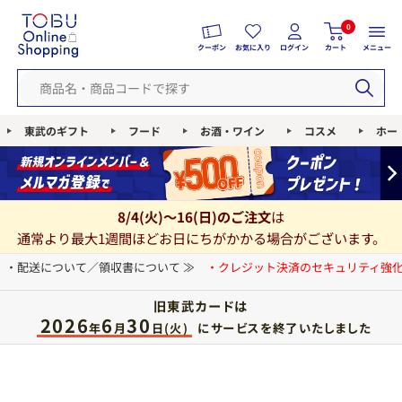
0
クーポン
お気に入り
ログイン
カート
メニュー
東武のギフト
フード
お酒・ワイン
コスメ
ホー
8/4(火)～16(日)のご注文
は
通常より最大1週間ほどお日にちがかかる場合がございます。
・配送について／領収書について ≫
・クレジット決済のセキュリティ強化
旧東武カードは
2026
6
30
にサービスを終了いたしました
年
月
日(火)