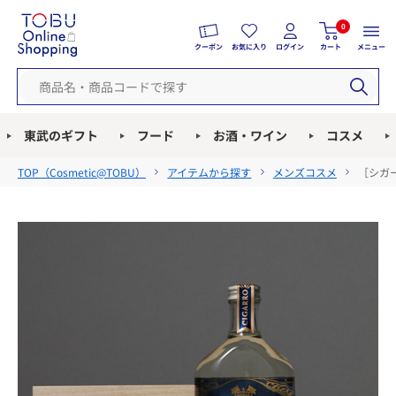
0
クーポン
お気に入り
ログイン
カート
メニュー
東武のギフト
フード
お酒・ワイン
コスメ
TOP（
Cosmetic@TOBU
）
アイテムから探す
メンズコスメ
［シガ