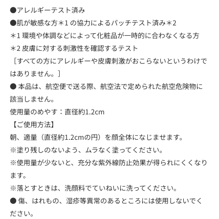
●アレルギーテスト済み
●肌が敏感な方＊1 の協力によるパッチテスト済み＊2
＊1 環境や体調などによって化粧品が一時的に合わなくなる方
＊2 皮膚に対する刺激性を確認するテスト
［すべての方にアレルギーや皮膚刺激がおこらないというわけで
はありません。］
● 本品は、航空便で送る際、航空法で定められた航空危険物に
該当しません。
使用量のめやす：直径約1.2cm
【ご使用方法】
朝、適量（直径約1.2cmの円）を顔全体になじませます。
※塗り残しのないよう、ムラなく塗ってください。
※使用量が少ないと、充分な紫外線防止効果が得られにくくなり
ます。
※落とすときは、洗顔料でていねいに洗ってください。
● 傷、はれもの、湿疹等異常のあるところには使用しないでく
ださい。