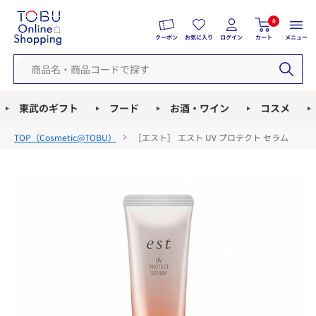
0
クーポン
お気に入り
ログイン
カート
メニュー
東武のギフト
フード
お酒・ワイン
コスメ
TOP（
Cosmetic@TOBU
）
［エスト］ エスト UV プロテクト セラム