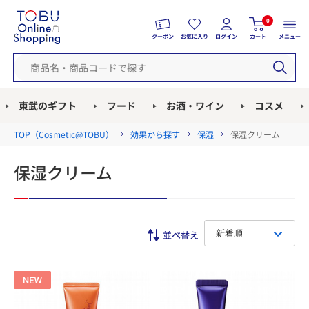
0
クーポン
お気に入り
ログイン
カート
メニュー
東武のギフト
フード
お酒・ワイン
コスメ
TOP（
Cosmetic@TOBU
）
効果から探す
保湿
保湿クリーム
保湿クリーム
新着順