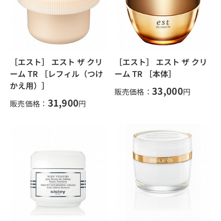
［エスト］ エスト ザ クリ
［エスト］ エスト ザ クリ
ーム TR ［レフィル（つけ
ーム TR ［本体］
かえ用）］
33,000
販売価格：
円
31,900
販売価格：
円