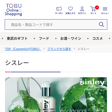
0
クーポン
お気に入り
ログイン
カート
メニュー
東武のギフト
フード
お酒・ワイン
コスメ
TOP（
Cosmetic@TOBU
）
ブランドから探す
シスレー
シスレー