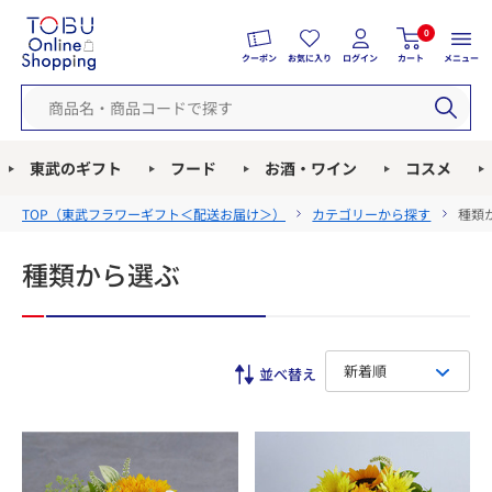
0
クーポン
お気に入り
ログイン
カート
メニュー
東武のギフト
フード
お酒・ワイン
コスメ
TOP（
東武フラワーギフト＜配送お届け＞
）
カテゴリーから探す
種類
種類から選ぶ
新着順