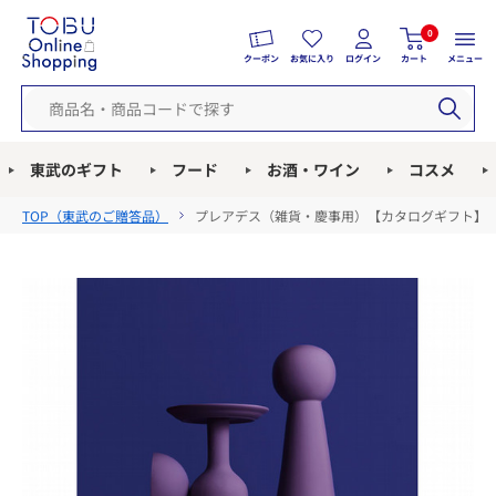
0
クーポン
お気に入り
ログイン
カート
メニュー
東武のギフト
フード
お酒・ワイン
コスメ
TOP（
東武のご贈答品
）
プレアデス（雑貨・慶事用）【カタログギフト】