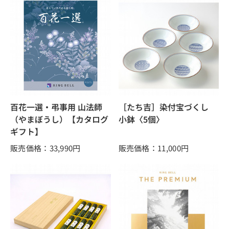
百花一選・弔事用 山法師
［たち吉］染付宝づくし
（やまぼうし）【カタログ
小鉢〈5個〉
ギフト】
販売価格：33,990
円
販売価格：11,000
円