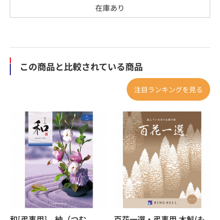
在庫あり
この商品と比較されている商品
注目ランキングを見る
和[弔事用] 紬（つむ
百花一選・弔事用 木斛(も