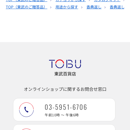
TOP（
東武のご贈答品
）
用途から探す
香典返し
香典返し｜
東武百貨店
オンラインショップに関するお問合せ窓口
03-5951-6706
午前10時 ～ 午後6時