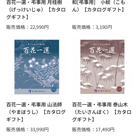
百花一選・弔事用 月桂樹
和[弔事用] 小紋（こも
（げっけいじゅ）【カタロ
ん）【カタログギフト】
グギフト】
販売価格：22,990
円
販売価格：3,190
円
百花一選・弔事用 山法師
百花一選・弔事用 泰山木
（やまぼうし）【カタログ
（たいさんぼく）【カタロ
ギフト】
グギフト】
販売価格：33,990
円
販売価格：17,490
円