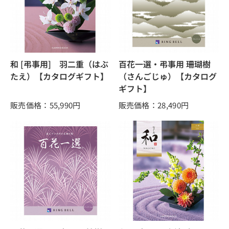
和 [弔事用] 羽二重（はぶ
百花一選・弔事用 珊瑚樹
たえ）【カタログギフト】
（さんごじゅ）【カタログ
ギフト】
販売価格：55,990
円
販売価格：28,490
円