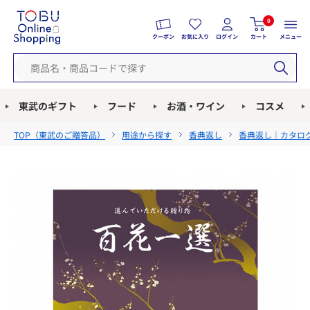
0
クーポン
お気に入り
ログイン
カート
メニュー
東武のギフト
フード
お酒・ワイン
コスメ
TOP（
東武のご贈答品
）
用途から探す
香典返し
香典返し｜カタロ