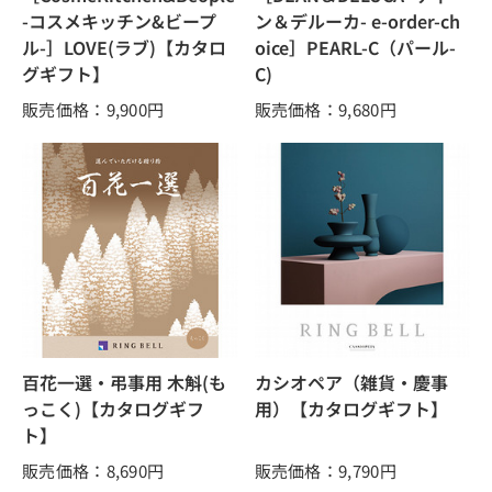
-コスメキッチン&ビープ
ン＆デルーカ- e-order-ch
ル-］LOVE(ラブ)【カタロ
oice］PEARL-C（パール-
グギフト】
C)
販売価格：9,900
円
販売価格：9,680
円
百花一選・弔事用 木斛(も
カシオペア（雑貨・慶事
っこく)【カタログギフ
用）【カタログギフト】
ト】
販売価格：8,690
円
販売価格：9,790
円