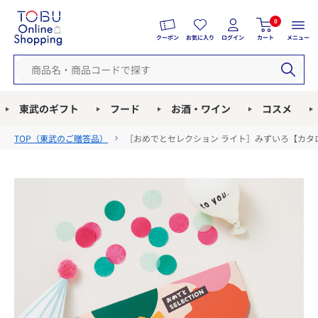
0
クーポン
お気に入り
ログイン
カート
メニュー
東武のギフト
フード
お酒・ワイン
コスメ
TOP（
東武のご贈答品
）
［おめでとセレクション ライト］みずいろ【カタ