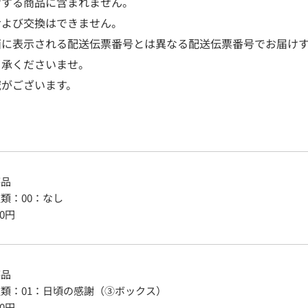
けする商品に含まれません。
および交換はできません。
面に表示される配送伝票番号とは異なる配送伝票番号でお届け
了承くださいませ。
域がございます。
答品
種類
：
00：なし
0
円
答品
種類
：
01：日頃の感謝（③ボックス）
0
円