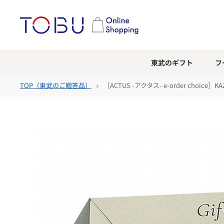
東武のギフト
フ
TOP（
東武のご贈答品
）
［ACTUS -アクタス- e-order choic