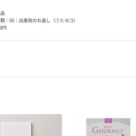
答品
種類
：
05：出産祝のお返し（①ヒヨコ）
0
円