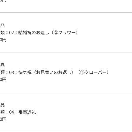
答品
種類
：
02：結婚祝のお返し（②フラワー）
0
円
答品
種類
：
03：快気祝（お見舞いのお返し）（⑤クローバー）
0
円
答品
種類
：
04：弔事返礼
0
円