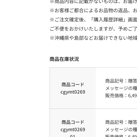
※商品内容に記載がないものは、お届
※お客様ご都合によるお品物の返品、
※ご注文確定後、「購入履歴詳細」画
ご不便をおかけいたしますが、予めご
※沖縄県や島部などお届けできない地
商品在庫状況
商品記号：
贈
商品コード
メッセージの
cgymt0269
販売価格：
6,49
商品コード
商品記号：
贈
cgymt0269
メッセージの
01
販売価格：
6,49