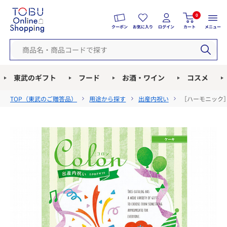
0
クーポン
お気に入り
ログイン
カート
メニュー
東武のギフト
フード
お酒・ワイン
コスメ
TOP（
東武のご贈答品
）
用途から探す
出産内祝い
［ハーモニック