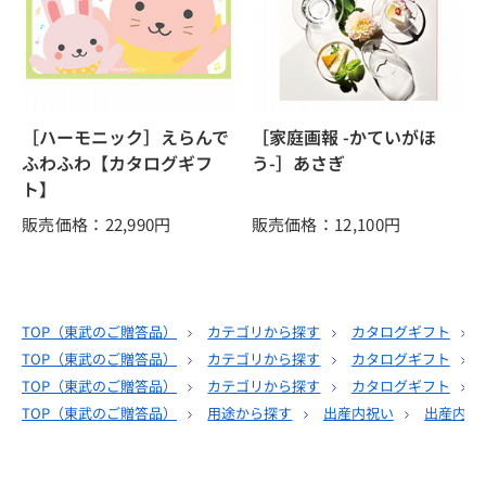
［ハーモニック］えらんで
［家庭画報 -かていがほ
ふわふわ【カタログギフ
う-］あさぎ
ト】
販売価格：22,990
円
販売価格：12,100
円
TOP（
東武のご贈答品
）
カテゴリから探す
カタログギフト
TOP（
東武のご贈答品
）
カテゴリから探す
カタログギフト
TOP（
東武のご贈答品
）
カテゴリから探す
カタログギフト
TOP（
東武のご贈答品
）
用途から探す
出産内祝い
出産内祝