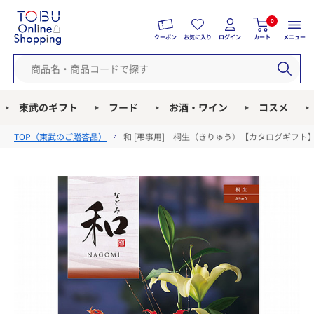
0
クーポン
お気に入り
ログイン
カート
メニュー
東武のギフト
フード
お酒・ワイン
コスメ
TOP（
東武のご贈答品
）
和 [弔事用] 桐生（きりゅう）【カタログギフト