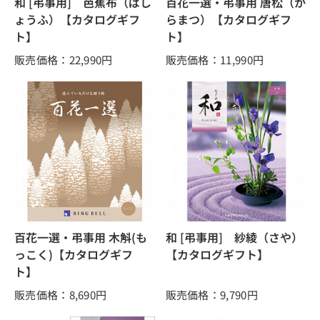
和 [弔事用] 芭蕉布（ばし
百花一選・弔事用 唐松（か
ょうふ）【カタログギフ
らまつ）【カタログギフ
ト】
ト】
販売価格：22,990
円
販売価格：11,990
円
百花一選・弔事用 木斛(も
和 [弔事用] 紗綾（さや）
っこく)【カタログギフ
【カタログギフト】
ト】
販売価格：8,690
円
販売価格：9,790
円