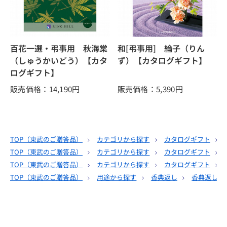
百花一選・弔事用 秋海棠
和[弔事用] 綸子（りん
（しゅうかいどう）【カタ
ず）【カタログギフト】
ログギフト】
販売価格：14,190
円
販売価格：5,390
円
TOP（
東武のご贈答品
）
カテゴリから探す
カタログギフト
TOP（
東武のご贈答品
）
カテゴリから探す
カタログギフト
TOP（
東武のご贈答品
）
カテゴリから探す
カタログギフト
TOP（
東武のご贈答品
）
用途から探す
香典返し
香典返し｜