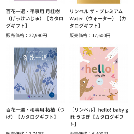
百花一選・弔事用 月桂樹
リンベル ザ・プレミアム
（げっけいじゅ）【カタロ
Water（ウォーター）【カ
グギフト】
タログギフト】
販売価格：22,990
円
販売価格：17,600
円
百花一選・弔事用 柘植（つ
［リンベル］hello! baby g
げ）【カタログギフト】
ift うさぎ【カタログギフ
ト】
販売価格：3,740
円
販売価格：6,490
円