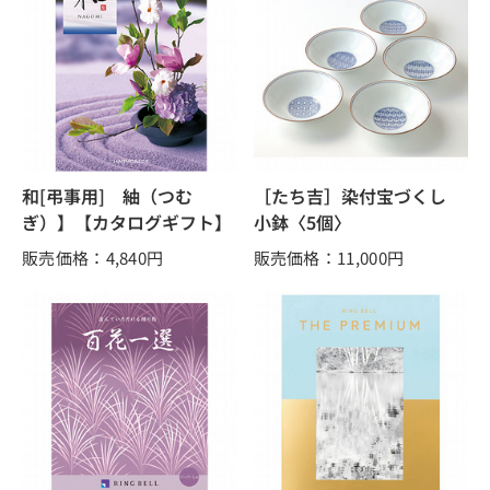
和[弔事用] 紬（つむ
［たち吉］染付宝づくし
ぎ）】【カタログギフト】
小鉢〈5個〉
販売価格：4,840
円
販売価格：11,000
円