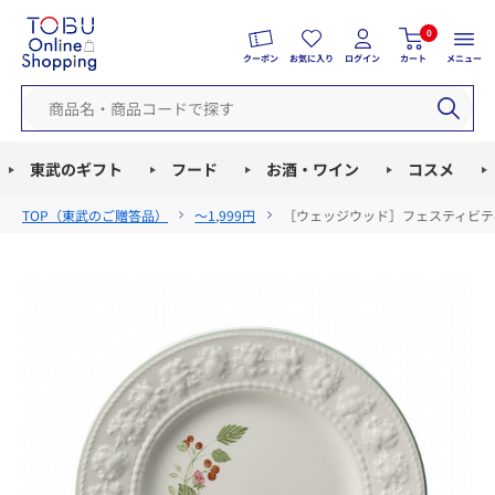
0
クーポン
お気に入り
ログイン
カート
メニュー
東武のギフト
フード
お酒・ワイン
コスメ
TOP（
東武のご贈答品
）
～1,999円
［ウェッジウッド］フェスティビティ