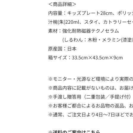
＜商品詳細＞
内容量：キッズプレート28cm、ポリッジボウル
汁椀(朱)220ml、スタイ、カトラリー
素材：強化耐熱磁器テクノセラム
(しるわん：木粉・メラミン(漆塗装)
原産国：日本
箱サイズ：33.5cm×43.5cm×9cm
※モニター・光源など環境により実際
※商品内容に記載がないものは、お届
※手渡し贈答用（二重包装／手提げ付
※お客様ご都合によるお品物の返品、
※通常、ご注文日より4日～7日ほどで
※送料のご案内はこちら