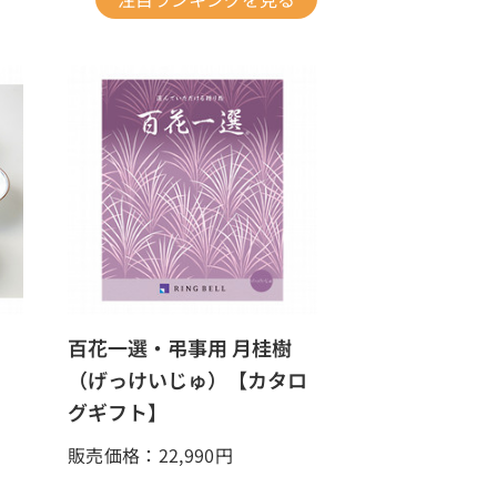
し
百花一選・弔事用 月桂樹
（げっけいじゅ）【カタロ
グギフト】
販売価格：22,990
円