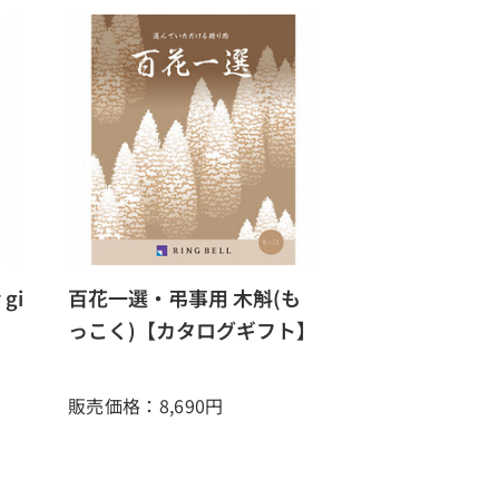
gi
百花一選・弔事用 木斛(も
っこく)【カタログギフト】
販売価格：8,690
円