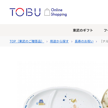
東武のギフト
フ
TOP（
東武のご贈答品
）
用途から探す
長寿のお祝い
［ナ