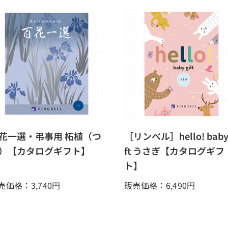
花一選・弔事用 柘植（つ
［リンベル］hello! baby 
）【カタログギフト】
ft うさぎ【カタログギフ
ト】
売価格：3,740
円
販売価格：6,490
円