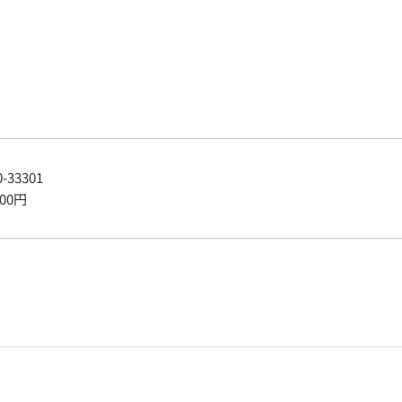
0-33301
400
円