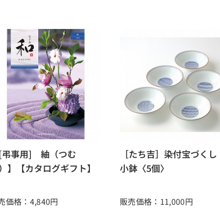
[弔事用] 紬（つむ
［たち吉］染付宝づく
）】【カタログギフト】
小鉢〈5個〉
売価格：4,840
円
販売価格：11,000
円