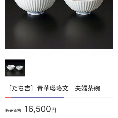
［たち吉］青華瓔珞文 夫婦茶碗
16,500
円
販売価格