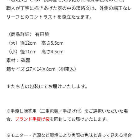
職人が丁寧に描きあげた器の中の瓔珞文は、外側の端正なレ
リーフとのコントラストを際立たせます。
〈商品詳細〉 有田焼
（大）径12cm 高さ5.5cm
（小）径11cm 高さ4.5cm
素材： 磁器
箱サイズ :27×14×8cm（桐箱入）
＊たち吉の包装にてお届けいたします。
※手渡し贈答用（二重包装／手提げ付）をご選択いただいた場
合、
ブランド手提げ袋
を同封してお届けいたします。
※モニター・光源など環境により実際の色味と違って見える場合