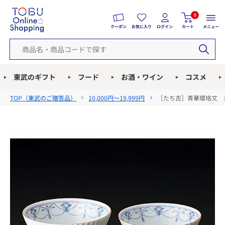
0
クーポン
お気に入り
ログイン
カート
メニュー
東武のギフト
フード
お酒・ワイン
コスメ
TOP（
東武のご贈答品
）
10,000円～19,999円
［たち吉］青華瓔珞文 