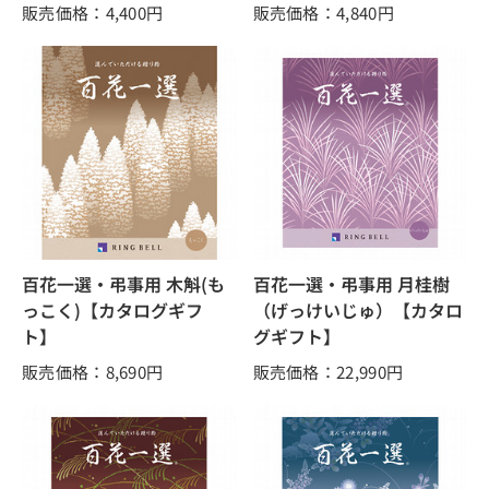
販売価格：4,400
円
販売価格：4,840
円
百花一選・弔事用 木斛(も
百花一選・弔事用 月桂樹
っこく)【カタログギフ
（げっけいじゅ）【カタロ
ト】
グギフト】
販売価格：8,690
円
販売価格：22,990
円