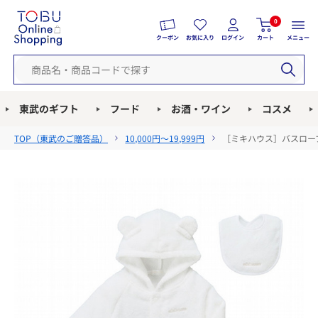
0
クーポン
お気に入り
ログイン
カート
メニュー
東武のギフト
フード
お酒・ワイン
コスメ
TOP（
東武のご贈答品
）
10,000円～19,999円
［ミキハウス］バスロー