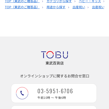
TOP（
東武のご贈答品
）
カテゴリから探す
ベビー・キッズ
TOP（
東武のご贈答品
）
用途から探す
出産祝い
出産祝い｜
東武百貨店
オンラインショップに関するお問合せ窓口
03-5951-6706
午前10時 ～ 午後6時