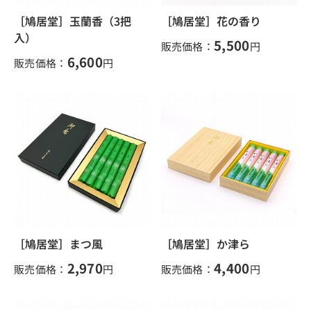
［鳩居堂］玉蘭香（3把
［鳩居堂］花の香り
入）
5,500
販売価格：
円
6,600
販売価格：
円
［鳩居堂］まつ風
［鳩居堂］か津ら
2,970
4,400
販売価格：
円
販売価格：
円