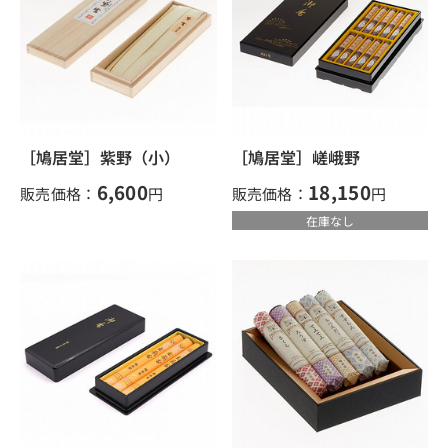
［鳩居堂］紫野（小）
［鳩居堂］嵯峨野
6,600
18,150
販売価格：
円
販売価格：
円
在庫なし