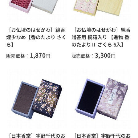
［お仏壇のはせがわ］線香
［お仏壇のはせがわ］線香
煙少なめ【香のたより さく
贈答用 桐箱入り 【進物 香
ら】
のたよりⅡ さくら 6入】
1,870
3,300
販売価格：
円
販売価格：
円
［日本香堂］宇野千代のお
［日本香堂］宇野千代のお