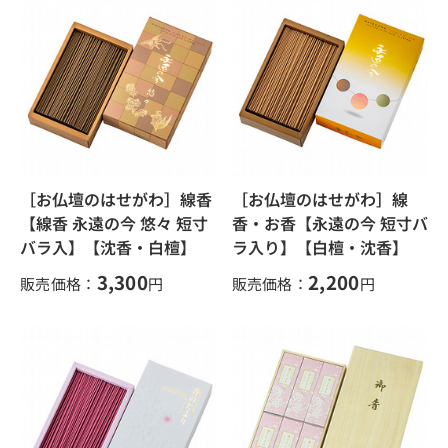
［お仏壇のはせがわ］線香
［お仏壇のはせがわ］線
【線香 永遠の今 悠々 短寸
香・お香【永遠の今 短寸バ
バラ入】【沈香・白檀】
ラ入り】【白檀・沈香】
3,300
2,200
販売価格：
円
販売価格：
円