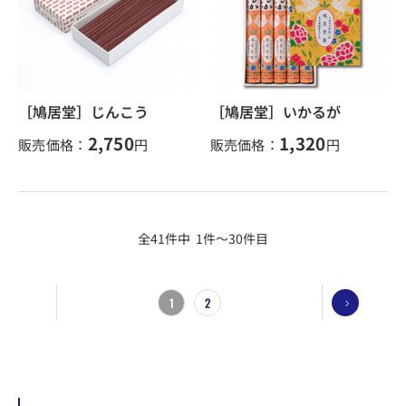
［鳩居堂］じんこう
［鳩居堂］いかるが
2,750
1,320
販売価格：
円
販売価格：
円
全41件中 1件～30件目
1
2