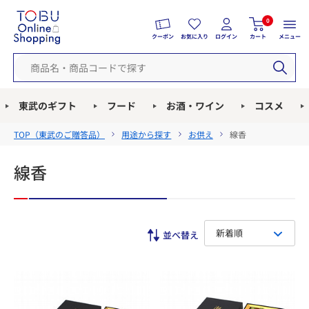
0
クーポン
お気に入り
ログイン
カート
メニュー
東武のギフト
フード
お酒・ワイン
コスメ
TOP（
東武のご贈答品
）
用途から探す
お供え
線香
線香
新着順