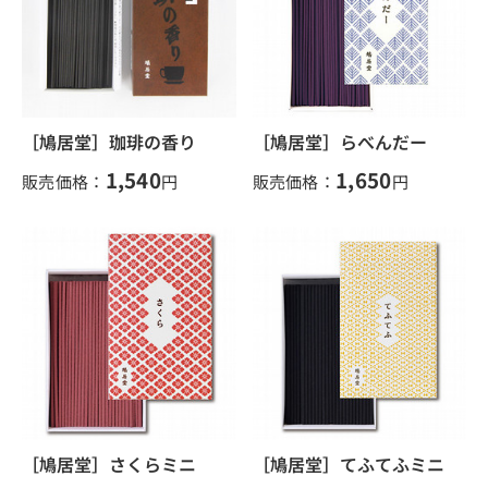
［鳩居堂］珈琲の香り
［鳩居堂］らべんだー
1,540
1,650
販売価格：
円
販売価格：
円
［鳩居堂］さくらミニ
［鳩居堂］てふてふミニ