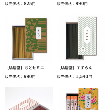
825
990
販売価格：
円
販売価格：
円
［鳩居堂］ちとせミニ
［鳩居堂］すずらん
990
1,540
販売価格：
円
販売価格：
円