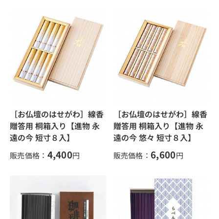
［お仏壇のはせがわ］線香
［お仏壇のはせがわ］線香
贈答用 桐箱入り【進物 永
贈答用 桐箱入り【進物 永
遠の今 短寸８入】
遠の今 悠々 短寸８入】
4,400
6,600
販売価格：
円
販売価格：
円