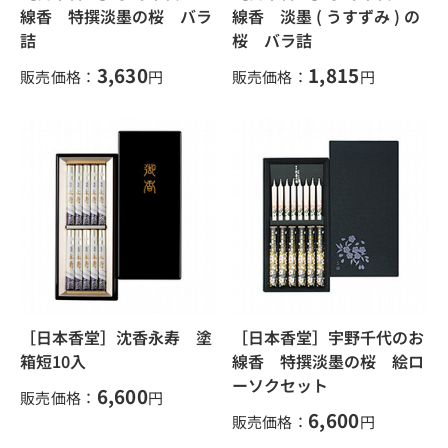
線香 特撰淡墨の桜 バラ
線香 淡墨 ( うすずみ ) の
詰
桜 バラ詰
3,630
1,815
販売価格：
円
販売価格：
円
［日本香堂］沈香永寿 塗
［日本香堂］宇野千代のお
箱短10入
線香 特撰淡墨の桜 絵ロ
ーソクセット
6,600
販売価格：
円
6,600
販売価格：
円