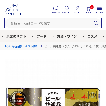
0
クーポン
お気に入り
ログイン
カート
メニュー
東武のギフト
フード
お酒・ワイン
コスメ
TOP（
商品券・ギフト券
）
ビール共通券（びん（633ml）2本分）1枚（1