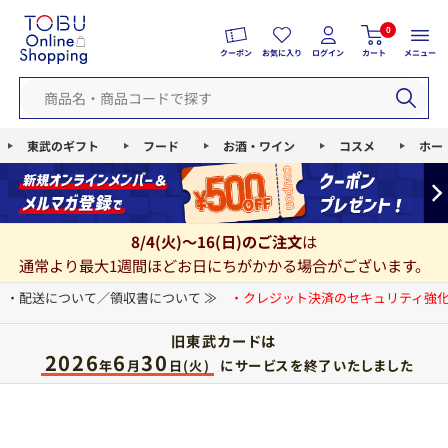
0
クーポン
お気に入り
ログイン
カート
メニュー
東武のギフト
フード
お酒・ワイン
コスメ
ホー
8/4(火)～16(日)のご注文
は
通常より最大1週間ほどお日にちがかかる場合がございます。
・配送について／領収書について ≫
・クレジット決済のセキュリティ強化
旧東武カードは
2026
6
30
にサービスを終了いたしました
年
月
日(火)