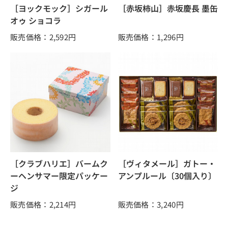
［ヨックモック］シガール
［赤坂柿山］赤坂慶長 墨缶
オゥ ショコラ
販売価格：2,592
円
販売価格：1,296
円
［クラブハリエ］バームク
［ヴィタメール］ガトー・
ーヘンサマー限定パッケー
アンプルール〔30個入り〕
ジ
販売価格：2,214
円
販売価格：3,240
円