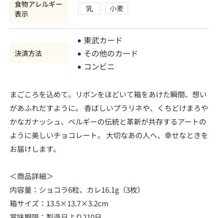
食物アレルギー
表示
東武カード
その他のカード
決済方法
コンビニ
まごころを込めて。リボンをほどいて箱をあけた瞬間、想い
があふれだすように。 香ばしいプラリネや、くちどけまろや
かなガナッシュ、ベルギーの伝統と革新が共存するアートの
ように美しいチョコレート。 大切なあの人へ、幸せなときを
お届けします。
＜商品詳細＞
内容量：ショコラ6粒、カレ16.1g（3枚）
箱サイズ：13.5×13.7×3.2cm
賞味期限：製造日より210日