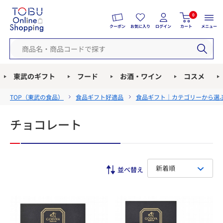
0
クーポン
お気に入り
ログイン
カート
メニュー
東武のギフト
フード
お酒・ワイン
コスメ
TOP（
東武の食品
）
食品ギフト好適品
食品ギフト｜カテゴリーから選
チョコレート
新着順