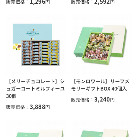
1,296
2,592
販売価格：
円
販売価格：
円
［メリーチョコレート］シ
［モンロワール］リーフメ
ュガーコートミルフィーユ
モリーギフトBOX 40個入
30個
3,240
販売価格：
円
3,888
販売価格：
円