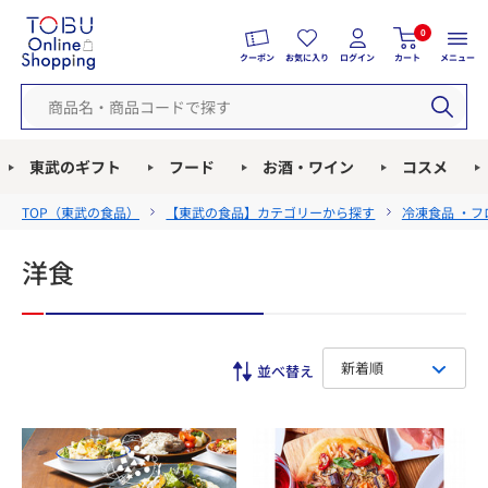
0
クーポン
お気に入り
ログイン
カート
メニュー
東武のギフト
フード
お酒・ワイン
コスメ
TOP（
東武の食品
）
【東武の食品】カテゴリーから探す
冷凍食品 ・フ
洋食
新着順