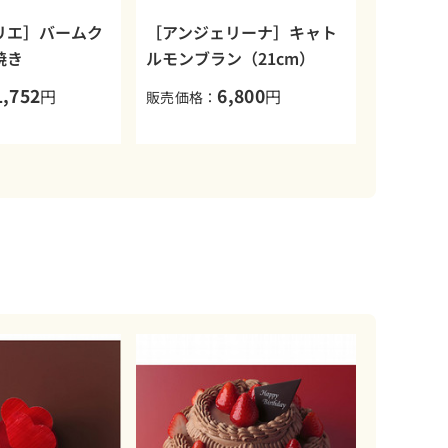
リエ］バームク
［アンジェリーナ］キャト
焼き
ルモンブラン（21cm）
1,752
6,800
円
円
販売価格：