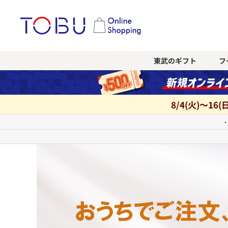
東武のギフト
フ
8/4(火)～16
・