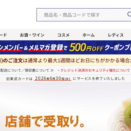
ード
お酒・ワイン
コスメ
ホーム
レディス
(日)のご注文
は
通常より最大1週間ほどお日にちがかかる場合
配送について／領収書について ≫
・クレジット決済のセキュリティ強化について 
2026
6
30
にサービスを終了いたしました
旧東武カードは
年
月
日(火)