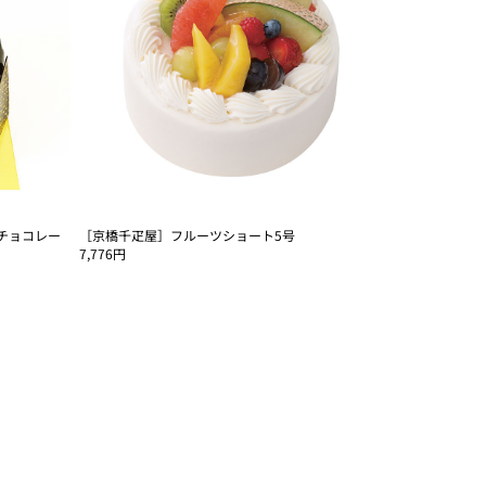
チョコレー
［京橋千疋屋］フルーツショート5号
7,776円