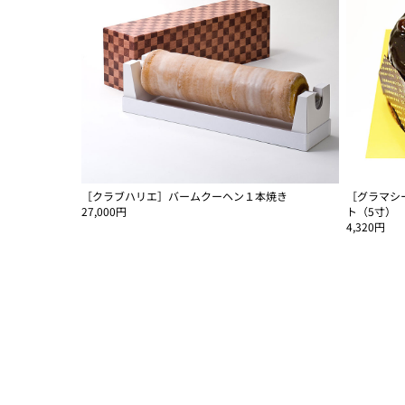
［クラブハリエ］バームクーヘン１本焼き
［グラマシ
27,000円
ト（5寸）
4,320円