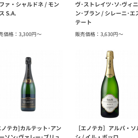
ファ・シャルドネ / モン
ヴ･ストレイツ･ソ-ヴィ
ス S.A.
ン･ブラン / シレーニ･エ
テート
売価格：3,300
円～
販売価格：3,630
円～
エノテカ]カルテット･アン
［エノテカ］アルパ・ソ
ーソン･ヴァレー･ブリュ
シ / イル・ボッロ