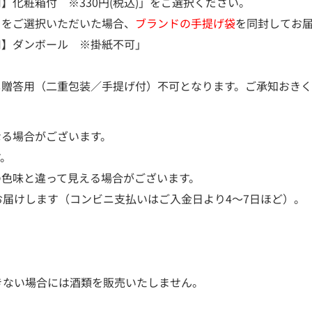
化粧箱付 ※330円(税込)」をご選択ください。
）をご選択いただいた場合、
ブランドの手提げ袋
を同封してお
用】ダンボール ※掛紙不可」
し贈答用（二重包装／手提げ付）不可となります。ご承知おき
なる場合がございます。
す。
の色味と違って見える場合がございます。
お届けします（コンビニ支払いはご入金日より4～7日ほど）。
きない場合には酒類を販売いたしません。