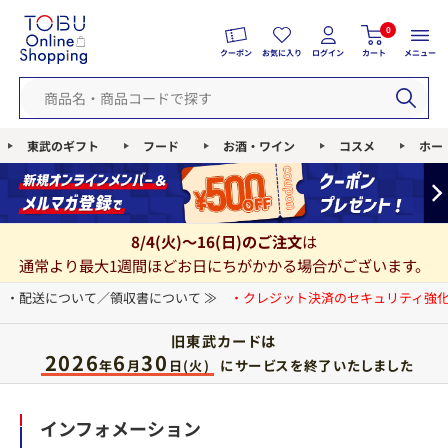
0
クーポン
お気に入り
ログイン
カート
メニュー
東武のギフト
フード
お酒・ワイン
コスメ
ホー
8/4(火)～16(日)のご注文
は
通常より最大1週間ほどお日にちがかかる場合がございます。
・配送について／領収書について ≫
・クレジット決済のセキュリティ強化
旧東武カードは
2026
6
30
にサービスを終了いたしました
年
月
日(火)
インフォメーション