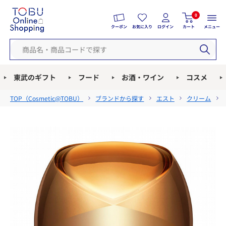
0
クーポン
お気に入り
ログイン
カート
メニュー
東武のギフト
フード
お酒・ワイン
コスメ
TOP（
Cosmetic@TOBU
）
ブランドから探す
エスト
クリーム