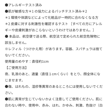
●アレルギーテスト済み
●肌が敏感な方＊1 の協力によるパッチテスト済み＊2
＊1 環境や体調などによって化粧品が一時的に合わなくなる方
＊2 皮膚に対する刺激性を確認するテスト ［すべての方にアレル
ギーや皮膚刺激がおこらないというわけではありません。］
● 本品は、航空便で送る際、航空法で定められた航空危険物に
該当しません。
※レフィル（つけかえ用）があります。容器、スパチュラは捨て
ないでください。
使用量のめやす：直径約1cm
【ご使用方法】
夜、乳液のあと、適量（直径１cmくらい）をとり、顔全体にな
じませます。
●傷、はれもの、湿疹等異常のあるところには使用しないでくだ
さい。
●肌に異常が生じていないかよく注意してご使用ください。肌に
合わない時や、使用中、赤み、はれ、かゆみ、刺激、色抜け（白