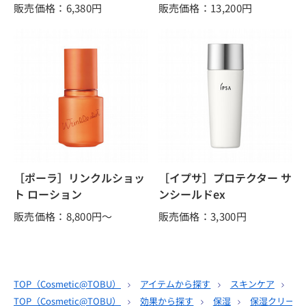
販売価格：6,380
円
販売価格：13,200
円
［ポーラ］リンクルショッ
［イプサ］プロテクター サ
ト ローション
ンシールドex
販売価格：8,800
円～
販売価格：3,300
円
TOP（
Cosmetic@TOBU
）
アイテムから探す
スキンケア
ク
TOP（
Cosmetic@TOBU
）
効果から探す
保湿
保湿クリーム