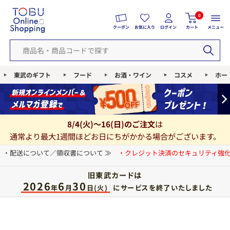
0
クーポン
お気に入り
ログイン
カート
メニュー
東武のギフト
フード
お酒・ワイン
コスメ
ホー
8/4(火)～16(日)のご注文
は
通常より最大1週間ほどお日にちがかかる場合がございます。
・配送について／領収書について ≫
・クレジット決済のセキュリティ強化
旧東武カードは
2026
6
30
にサービスを終了いたしました
年
月
日(火)