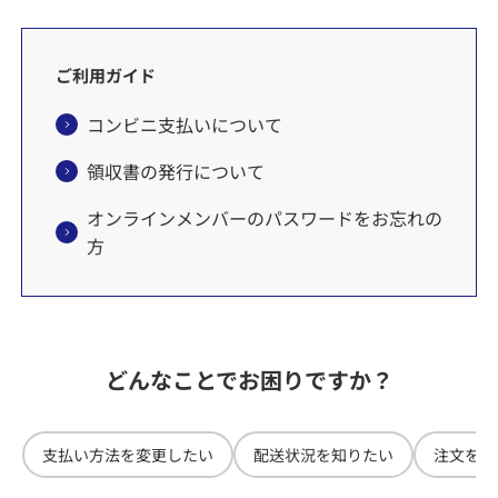
ご利用ガイド
コンビニ支払いについて
領収書の発行について
オンラインメンバーのパスワードをお忘れの
方
クーポンのご利用方法
TOBU POINT（トブポ）
どんなことでお困りですか？
商品数量の変更はできますか？
クレジットカード情報のご登録について
支払い方法を変更したい
配送状況を知りたい
注文をキ
商品の変更について