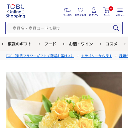
0
クーポン
お気に入り
ログイン
カート
メニュー
東武のギフト
フード
お酒・ワイン
コスメ
TOP（
東武フラワーギフト＜配送お届け＞
）
カテゴリーから探す
種類