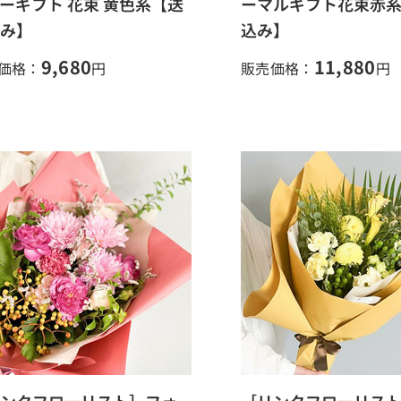
ーギフト 花束 黄色系【送
ーマルギフト花束赤
み】
込み】
9,680
11,880
価格：
円
販売価格：
円