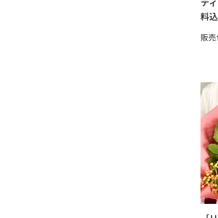
ティ
料込
販売