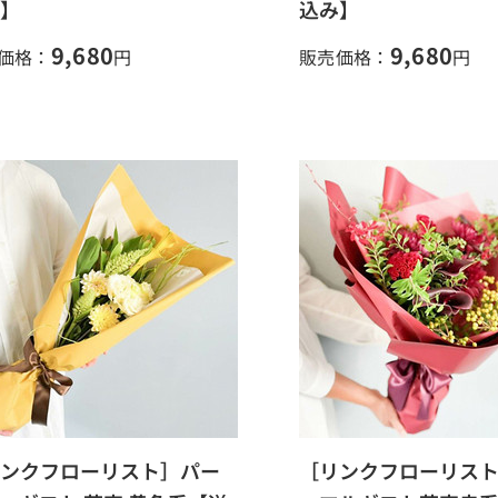
】
込み】
9,680
9,680
価格：
円
販売価格：
円
ンクフローリスト］パー
［リンクフローリス