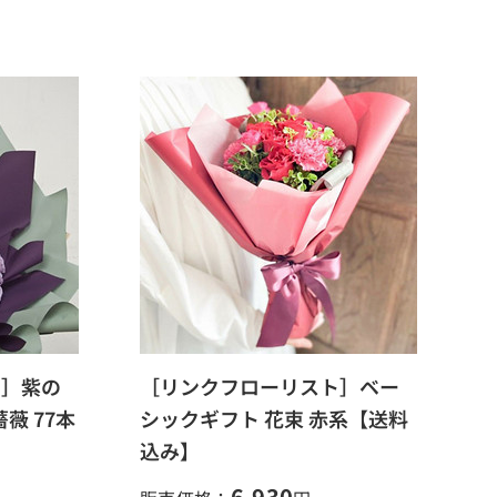
ト］紫の
［リンクフローリスト］ベー
薇 77本
シックギフト 花束 赤系【送料
込み】
6,930