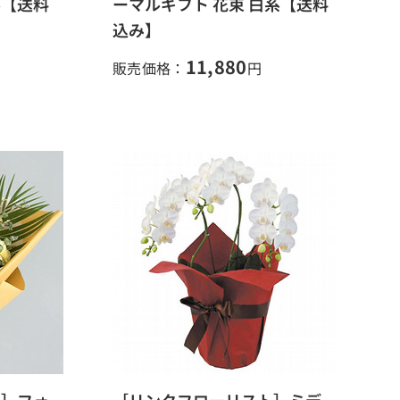
系【送料
ーマルギフト 花束 白系【送料
込み】
11,880
販売価格：
円