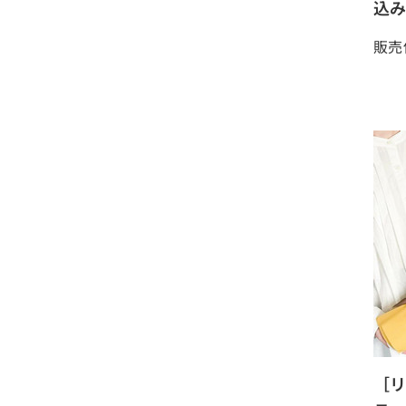
込み
販売
［リ