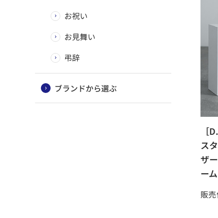
お祝い
お見舞い
弔辞
ブランドから選ぶ
［D.
スタ
ザー
ーム
販売