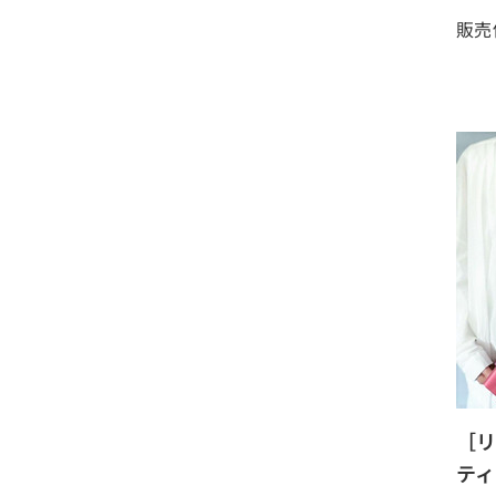
販売
［リ
ティ