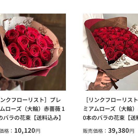
ンクフローリスト］プレ
［リンクフローリス
ムローズ（大輪）赤薔薇 1
ミアムローズ（大輪）
のバラの花束【送料込み】
0本のバラの花束【送
10,120
39,380
価格：
円
販売価格：
円