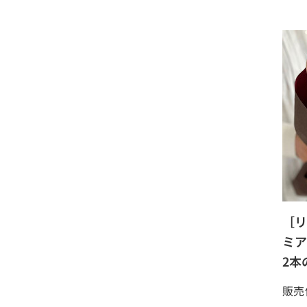
［リ
ミア
2本
販売