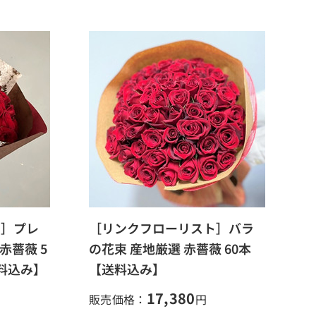
ト］プレ
［リンクフローリスト］バラ
赤薔薇 5
の花束 産地厳選 赤薔薇 60本
料込み】
【送料込み】
17,380
販売価格：
円