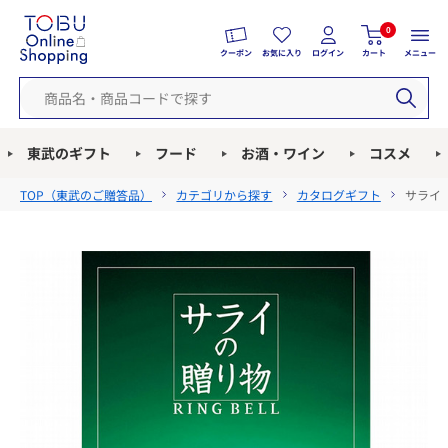
0
クーポン
お気に入り
ログイン
カート
メニュー
東武のギフト
フード
お酒・ワイン
コスメ
TOP（
東武のご贈答品
）
カテゴリから探す
カタログギフト
サライ