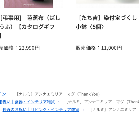
 [弔事用] 芭蕉布（ばし
［たち吉］染付宝づく
うふ）【カタログギフ
小鉢〈5個〉
】
売価格：22,990
円
販売価格：11,000
円
チン
［ナルミ］アンナエミリア マグ（Thank You)
婚祝い｜食器・インテリア雑貨
［ナルミ］アンナエミリア マグ（Thank 
長寿のお祝い｜リビング・インテリア雑貨
［ナルミ］アンナエミリア マグ