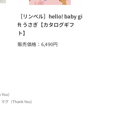
し
［リンベル］hello! baby gi
ft うさぎ【カタログギフ
ト】
販売価格：6,490
円
You)
（Thank You)