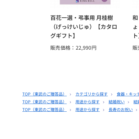
百花一選・弔事用 月桂樹
和
（げっけいじゅ）【カタロ
ょ
グギフト】
ト
販売価格：22,990
円
販
TOP（
東武のご贈答品
）
カテゴリから探す
食器・キッ
TOP（
東武のご贈答品
）
用途から探す
結婚祝い
結
TOP（
東武のご贈答品
）
用途から探す
長寿のお祝い