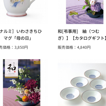
ナルミ］いわさきちひ
和[弔事用] 紬（つむ
 マグ「母の日」
ぎ）】【カタログギフト
売価格：3,850
円
販売価格：4,840
円