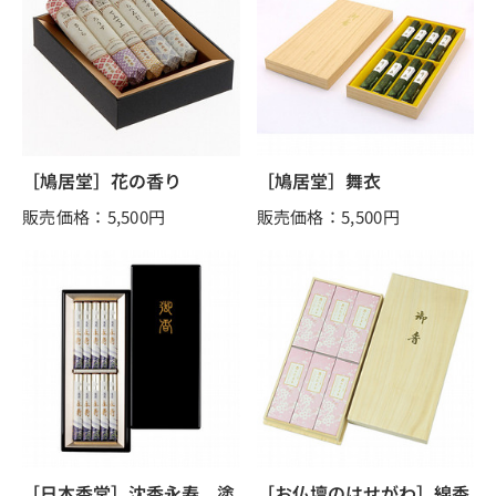
［鳩居堂］花の香り
［鳩居堂］舞衣
販売価格：5,500
円
販売価格：5,500
円
［日本香堂］沈香永寿 塗
［お仏壇のはせがわ］線香