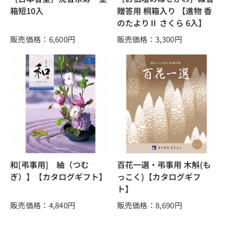
箱短10入
贈答用 桐箱入り 【進物 香
のたよりⅡ さくら 6入】
販売価格：6,600
円
販売価格：3,300
円
和[弔事用] 紬（つむ
百花一選・弔事用 木斛(も
ぎ）】【カタログギフト】
っこく)【カタログギフ
ト】
販売価格：4,840
円
販売価格：8,690
円