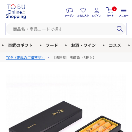
0
クーポン
お気に入り
ログイン
カート
メニュー
東武のギフト
フード
お酒・ワイン
コスメ
TOP（
東武のご贈答品
）
［鳩居堂］玉蘭香（3把入）