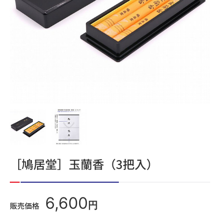
［鳩居堂］玉蘭香（3把入）
6,600
円
販売価格