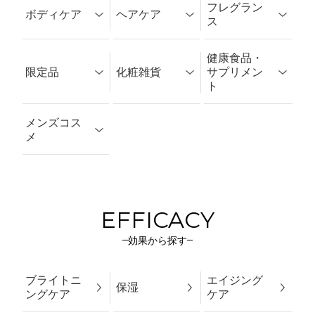
フレグラン
ボディケア
ヘアケア
すべての
すべての
すべての
クレンジ
チーク
メイク下
洗顔
アイシャ
ファンデ
ス
商品
商品
商品
ング・メ
地
ドウ
ーション
イク落と
アイライ
コンシー
し
アイブロ
パウダー
マスカラ
健康食品・
すべての
すべての
すべての
ボディ洗
レディー
シャンプ
ボディク
メンズフ
コンディ
ナー
ラー
ウ
限定品
化粧雑貨
サプリメン
商品
商品
商品
浄料・せ
スフレグ
ー
リーム・
レグラン
ショナー
化粧水
美容液
乳液
ト
っけん
ランス
ローショ
ス
リップ
リップラ
リップグ
トリート
その他ヘ
ン
クリーム
目元ケア
イナー
サンケア
ロス
ユニセッ
メント
アロマ
アケア
メンズコス
すべての
すべての
すべての
限定キッ
コット
限定商品
ケース・
入浴剤
クスフレ
ボディス
マッサー
メ
皮脂対策
ネイル
マスク
リップケ
商品
商品
商品
ト
ン・スポ
ホルダー
グランス
クラブ・
ジオイ
ア
ンジ・パ
ピーリン
ル・クリ
フ
グ
ーム
すべての
メンズス
メンズヘ
集中ケア
その他ス
商品
キンケア
アケア
キンケア
ポーチ・
ブラシ
その他化
ボディサ
ハンドケ
ひきしめ
EFFICACY
バッグ
粧雑貨
ンケア
ア
対策
メンズボ
メンズフ
ディケア
レグラン
効果から探す
フットケ
その他ボ
ス
ア
ディケア
ブライトニ
エイジング
保湿
ングケア
ケア