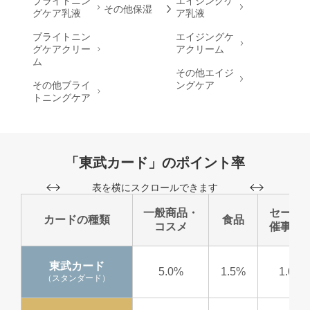
ブライトニン
エイジングケ
その他保湿
グケア乳液
ア乳液
ブライトニン
エイジングケ
グケアクリー
アクリーム
ム
その他エイジ
その他ブライ
ングケア
トニングケア
「東武カード」のポイント率
表を横にスクロールできます
一般商品・
セール
カードの種類
食品
コスメ
催事商
東武カード
5.0%
1.5%
1.0%
（スタンダード）