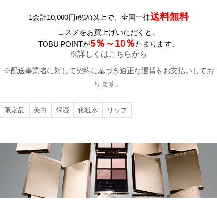
送料無料
1会計10,000円
以上で、全国一律
(税込)
コスメをお買上げいただくと、
5％～10％
TOBU POINTが
たまります。
※詳しくはこちらから
※配送事業者に対して契約に基づき適正な運賃をお支払いしてお
ります。
限定品
美白
保湿
化粧水
リップ