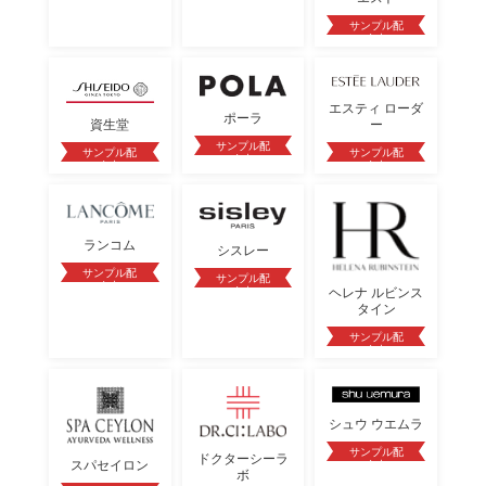
サンプル配
布中
エスティ ローダ
ポーラ
ー
資生堂
サンプル配
サンプル配
サンプル配
布中
布中
布中
ランコム
シスレー
サンプル配
サンプル配
布中
ヘレナ ルビンス
布中
タイン
サンプル配
布中
シュウ ウエムラ
サンプル配
ドクターシーラ
スパセイロン
布中
ボ