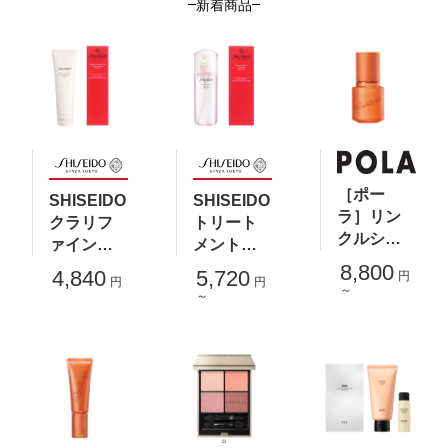
新着商品
［ポー
SHISEIDO
SHISEIDO
ラ］リン
クラリフ
トリート
クルショ
ァイング
メントソ
ット ロー
クレンジ
フナー
8,800
4,840
5,720
円
ション
円
円
ングフォ
～
～
ーム