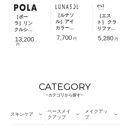
［ルナソ
［エス
［ポー
ル］アイ
ト］ クラ
ラ］リン
カラーレ
リファイ
クルショ
ーション
イング ジ
ット ナイ
7,700
5,280
13,200
円
円
Ｎ
ェルウォ
ト クリー
円
ッシュ ME
ム
D リミテ
ッドセッ
トa
CATEGORY
カテゴリから探す
ベースメイ
メイクアッ
スキンケア
クアップ
プ