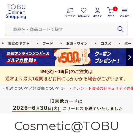
0
クーポン
お気に入り
ログイン
カート
メニュー
東武のギフト
フード
お酒・ワイン
コスメ
ホー
8/4(火)～16(日)のご注文
は
通常より最大1週間ほどお日にちがかかる場合がございます。
・配送について／領収書について ≫
・クレジット決済のセキュリティ強化
旧東武カードは
2026
6
30
年
月
日(火)
にサービスを終了いたしました
Cosmetic@TOBU