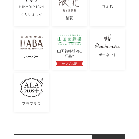
ちふれ
ヒカリミライ
綾花
山田養蜂場<化
ポーネット
粧品>
ハーバー
サンプル配
布中
アラプラス